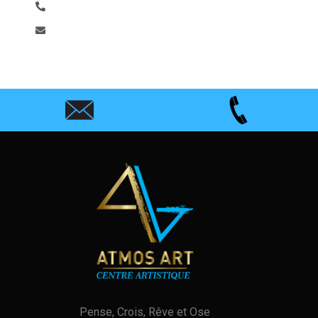
06 51 59 53 81
atmosart13@gmail.com
Pense, Crois, Rêve et Ose