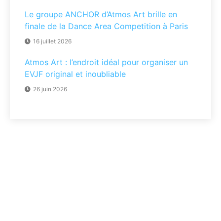
Le groupe ANCHOR d’Atmos Art brille en
finale de la Dance Area Competition à Paris
16 juillet 2026
Atmos Art : l’endroit idéal pour organiser un
EVJF original et inoubliable
26 juin 2026
Des questions ?
Vous souhaitez en savoir plus sur nos cours,
prestations ou stages ? Contactez nous
directement par téléphone ou par mail :